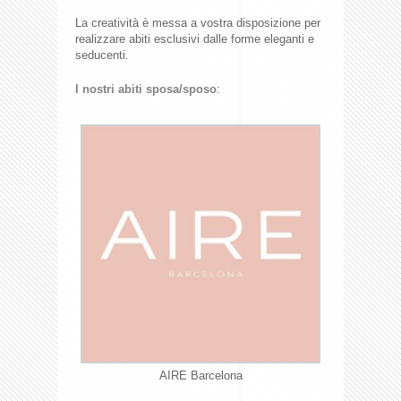
La creatività è messa a vostra disposizione per
realizzare abiti esclusivi dalle forme eleganti e
seducenti.
I nostri abiti sposa/sposo
:
AIRE Barcelona