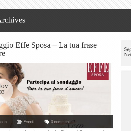
Archives
gio Effe Sposa – La tua frase
Seg
re
Ne
Nov
03
posa
Eventi
0 comment