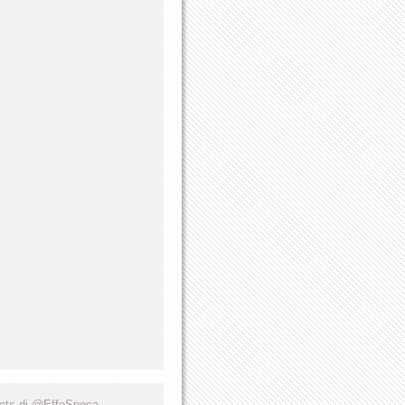
ets di @EffeSposa