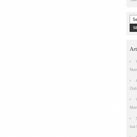
Art
Nuo
Onl
Mono
tua 