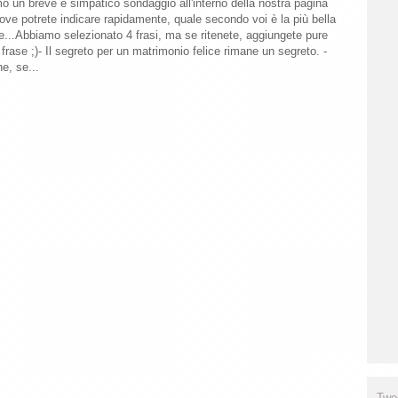
o un breve e simpatico sondaggio all'interno della nostra pagina
ve potrete indicare rapidamente, quale secondo voi è la più bella
e...Abbiamo selezionato 4 frasi, ma se ritenete, aggiungete pure
 frase ;)- Il segreto per un matrimonio felice rimane un segreto. -
ne, se...
Twe