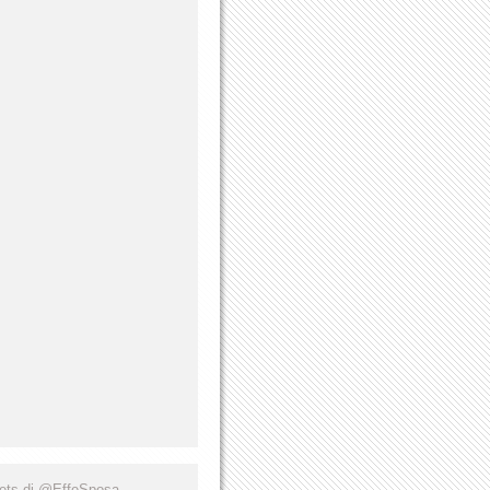
ets di @EffeSposa