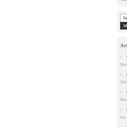
Art
Nuo
Onl
Mono
tua 