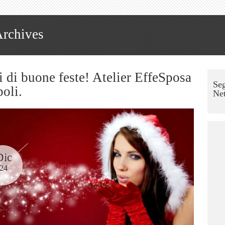
Archives
 di buone feste! Atelier EffeSposa
Seg
oli.
Ne
Dic
24